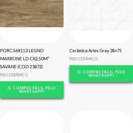
PORC.56X113 LEGNO
Cerâmica Arles Gray 38×75
MARRONE LD CX2,50M²
PISO CERÂMICO
SAVANE (COD 23872)
COMPRE FÁCIL PELO
PISO CERÂMICO
WHATSAPP!
COMPRE FÁCIL PELO
WHATSAPP!