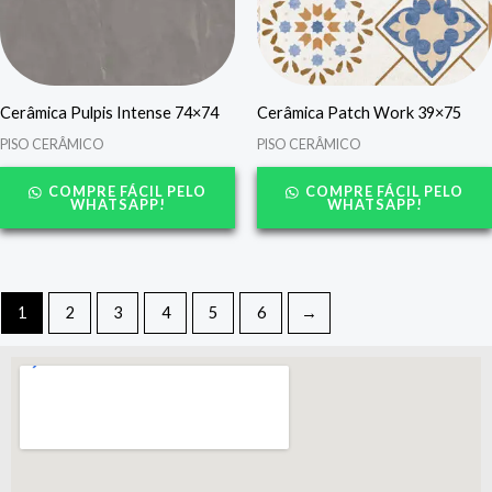
Cerâmica Pulpis Intense 74×74
Cerâmica Patch Work 39×75
PISO CERÂMICO
PISO CERÂMICO
COMPRE FÁCIL PELO
COMPRE FÁCIL PELO
WHATSAPP!
WHATSAPP!
1
2
3
4
5
6
→