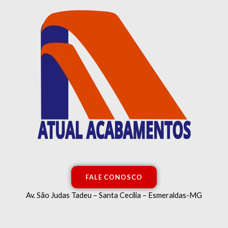
Classificado
Ir
por
mais
para
recente
o
conteúdo
FALE CONOSCO
Av. São Judas Tadeu – Santa Cecília – Esmeraldas-MG