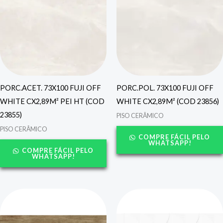
PORC.ACET. 73X100 FUJI OFF
PORC.POL. 73X100 FUJI OFF
WHITE CX2,89M² PEI HT (COD
WHITE CX2,89M² (COD 23856)
23855)
PISO CERÂMICO
PISO CERÂMICO
COMPRE FÁCIL PELO
WHATSAPP!
COMPRE FÁCIL PELO
WHATSAPP!