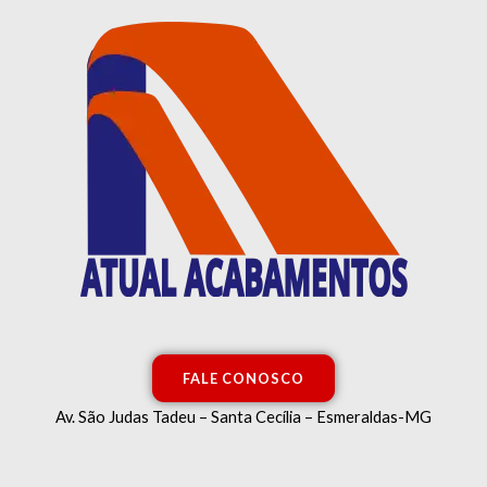
Classificado
Ir
por
mais
para
recente
o
conteúdo
FALE CONOSCO
Av. São Judas Tadeu – Santa Cecília – Esmeraldas-MG