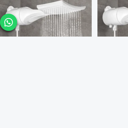
DUCHA LOREN SHOWER ELETRONIC 127V
DUCHA LOREN
5500W LORENZETTI (COD 20292)
7500W LOREN
BANHEIRO
BANHEIRO
COMPRE FÁCIL PELO
COMPRE
WHATSAPP!
WHATSAP