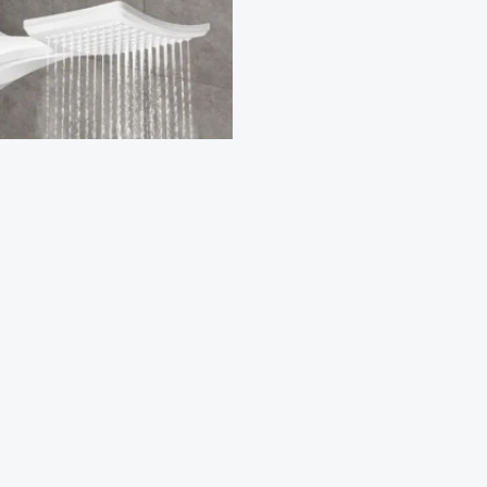
 SHOWER ELETRONIC 220V
ZETTI (COD 20293)
 FÁCIL PELO
P!