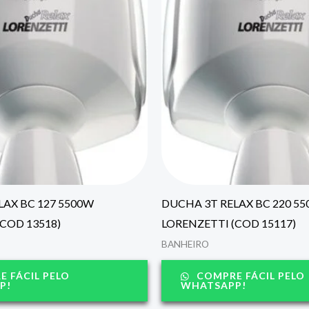
LAX BC 127 5500W
DUCHA 3T RELAX BC 220 5
COD 13518)
LORENZETTI (COD 15117)
BANHEIRO
 FÁCIL PELO
COMPRE FÁCIL PELO
P!
WHATSAPP!