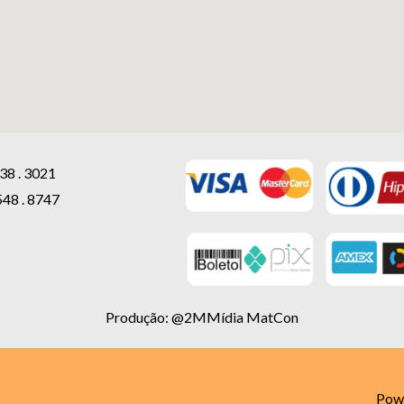
38 . 3021
548 . 8747
Produção: @2MMídia MatCon
Pow