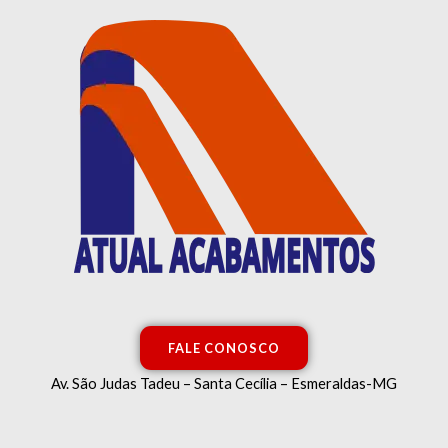
Classificado
Ir
por
mais
para
recente
o
conteúdo
FALE CONOSCO
Av. São Judas Tadeu – Santa Cecília – Esmeraldas-MG