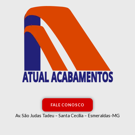
Ir
para
o
conteúdo
FALE CONOSCO
Av. São Judas Tadeu – Santa Cecília – Esmeraldas-MG