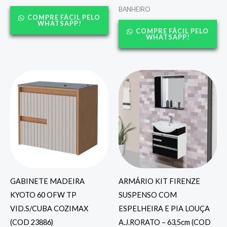
BANHEIRO
COMPRE FÁCIL PELO
WHATSAPP!
COMPRE FÁCIL PELO
WHATSAPP!
GABINETE MADEIRA
ARMÁRIO KIT FIRENZE
KYOTO 60 OFW TP
SUSPENSO COM
VID.S/CUBA COZIMAX
ESPELHEIRA E PIA LOUÇA
(COD 23886)
A.J.RORATO – 63,5cm (COD