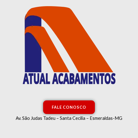
Ir
para
o
conteúdo
FALE CONOSCO
Av. São Judas Tadeu – Santa Cecília – Esmeraldas-MG