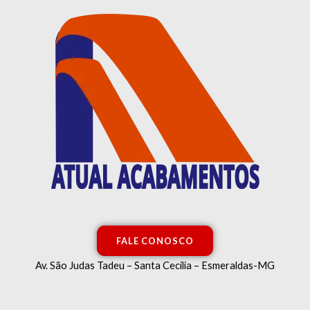
Ir
para
o
conteúdo
FALE CONOSCO
Av. São Judas Tadeu – Santa Cecília – Esmeraldas-MG