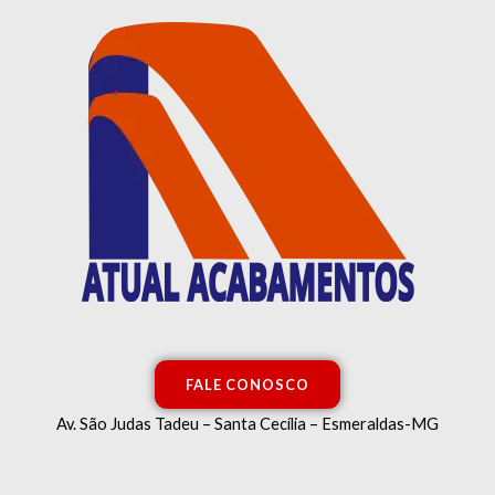
Ir
para
o
conteúdo
FALE CONOSCO
Av. São Judas Tadeu – Santa Cecília – Esmeraldas-MG