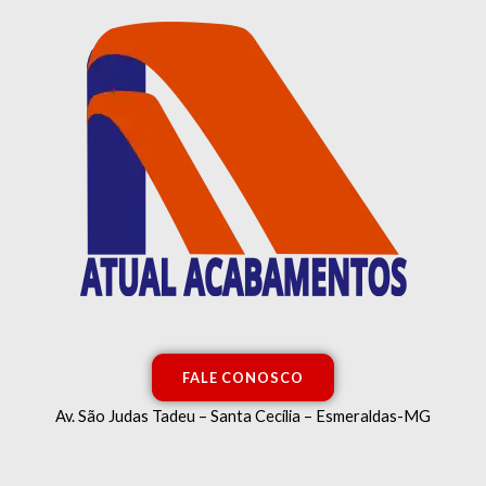
Ir
para
o
conteúdo
FALE CONOSCO
Av. São Judas Tadeu – Santa Cecília – Esmeraldas-MG