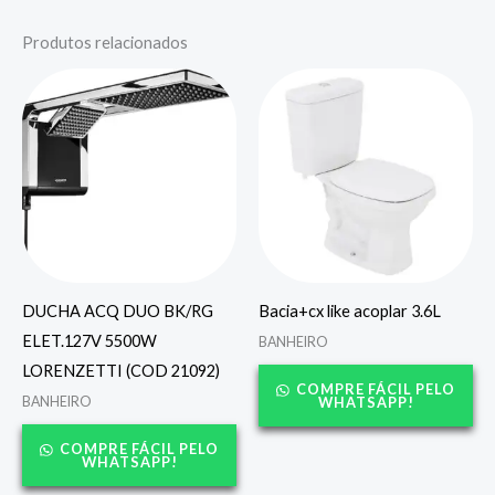
Produtos relacionados
DUCHA ACQ DUO BK/RG
Bacia+cx like acoplar 3.6L
ELET.127V 5500W
BANHEIRO
LORENZETTI (COD 21092)
COMPRE FÁCIL PELO
BANHEIRO
WHATSAPP!
COMPRE FÁCIL PELO
WHATSAPP!