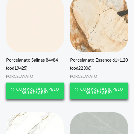
Porcelanato Salinas 84×84
Porcelanato Essence 61×1,20
(cod19425)
(cod22306)
PORCELANATO
PORCELANATO
COMPRE FÁCIL PELO
COMPRE FÁCIL PELO
WHATSAPP!
WHATSAPP!