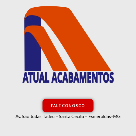
Ir
para
o
conteúdo
FALE CONOSCO
Av. São Judas Tadeu – Santa Cecília – Esmeraldas-MG