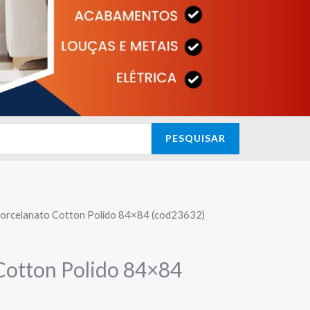
PESQUISAR
Porcelanato Cotton Polido 84×84 (cod23632)
Cotton Polido 84×84