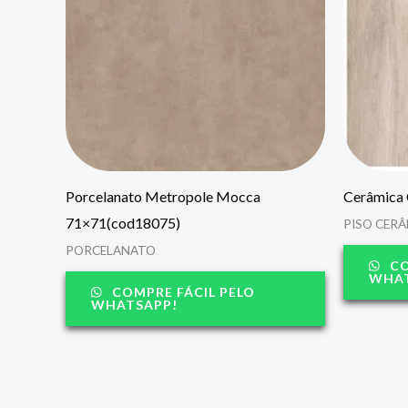
Porcelanato Metropole Mocca
Cerâmica 
71×71(cod18075)
PISO CER
PORCELANATO
CO
WHAT
COMPRE FÁCIL PELO
WHATSAPP!