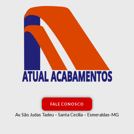
Classificado
Ir
por
mais
para
recente
o
conteúdo
FALE CONOSCO
Av. São Judas Tadeu – Santa Cecília – Esmeraldas-MG