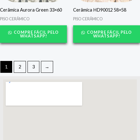
Cerâmica Aurora Green 33×60
Cerâmica HD90012 58×58
PISO CERÂMICO
PISO CERÂMICO
COMPRE FÁCIL PELO
COMPRE FÁCIL PELO
WHATSAPP!
WHATSAPP!
1
2
3
→