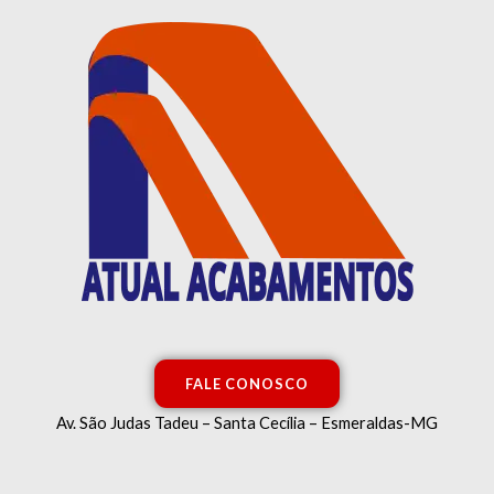
Ir
para
o
conteúdo
FALE CONOSCO
Av. São Judas Tadeu – Santa Cecília – Esmeraldas-MG