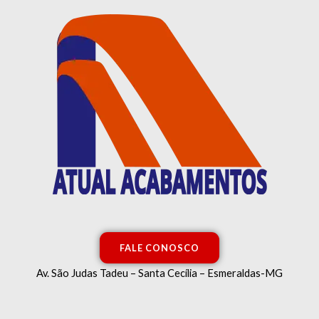
Ir
para
o
conteúdo
FALE CONOSCO
Av. São Judas Tadeu – Santa Cecília – Esmeraldas-MG