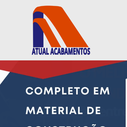
Ir
para
o
conteúdo