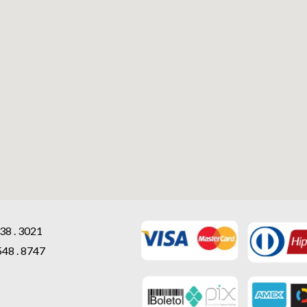
38 . 3021
548 . 8747